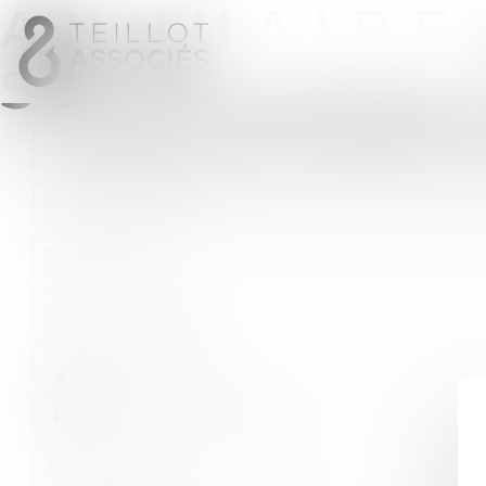
ANNUAIRE
SETTINGS
Tous les barreaux
Tous les départements
Toutes les villes
Toutes les solutions
Toutes les professions