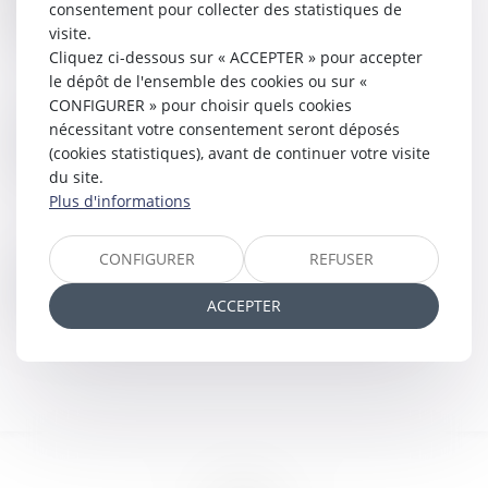
194 avenue de la Gare Sud de France - 34970
consentement pour collecter des statistiques de
LATTES
visite.
www.azko.fr
Cliquez ci-dessous sur « ACCEPTER » pour accepter
le dépôt de l'ensemble des cookies ou sur «
CONFIGURER » pour choisir quels cookies
Politique de cookies
nécessitant votre consentement seront déposés
(cookies statistiques), avant de continuer votre visite
du site.
Plus d'informations
CONFIGURER
REFUSER
Politique de confidentialité
ACCEPTER