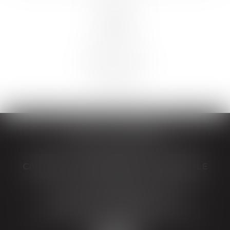
TEILLOT & ASSOCIÉS
21 boulevard Berthelot, 63400 CHAMALIERES
Tél :
04 73 29 30 46
CABINET SECONDAIRE LA BOURBOULE
14 Avenue Agis Ledru, 63150 LA BOURBOULE
Tél :
04 73 29 30 46
CABINET SECONDAIRE YDES
Parc d'activité SUMENE-ARTENSE, 15210 YDES
Tél :
04 73 29 30 46