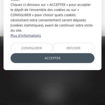
Cliquez ci-dessous sur « ACCEPTER » pour accepter
le dépôt de l'ensemble des cookies ou sur «
CONFIGURER » pour choisir quels cookies
nécessitant votre consentement seront déposés
(cookies statistiques), avant de continuer votre visite
du site.
Plus d'informations
TEILLOT & ASSOCIÉS
CONFIGURER
REFUSER
21 boulevard Berthelot, 63400 CHAMALIERES
Tél :
04 73 29 30 46
ACCEPTER
CABINET SECONDAIRE LA BOURBOULE
14 Avenue Agis Ledru, 63150 LA BOURBOULE
Tél :
04 73 29 30 46
CABINET SECONDAIRE YDES
Parc d'activité SUMENE-ARTENSE, 15210 YDES
Tél :
04 73 29 30 46