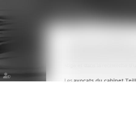
Compétences
Médiation
Le recours à la médiation
c
d’aboutir à des solutions rapid
limite pas à défendre une po
litige et dans la recherche d’
Les
avocats du cabinet Teil
compétences nécessaires pour
permet de structurer les échan
adaptées aux besoins de cha
Grâce à leur expertise, les a
aident à prendre du recul sur 
règlement réalistes et juridi