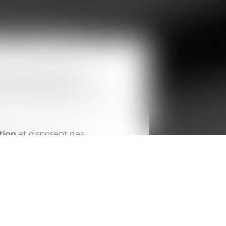
s litiges, permettant
cat est essentiel. Il ne se
compréhension des enjeux du
tion
et disposent des
ssus. Leur intervention
e, et d’explorer des solutions
pe de la médiatio
n. Ils les
ager des options de
 d’accords équilibrés,