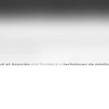
onstitue aujourd’hui un mode privilégié de résolution de
es, équilibrées et durables. Dans ce cadre, le rôle de l’avo
sition, mais consiste à accompagner son client dans la 
une issue constructive.
lot et Associés
sont formés aux
techniques de média
 accompagner efficacement leurs clients dans ce proce
ges, de clarifier les positions et les intérêts en présenc
cun.
vocats du cabinet
assistent leurs clients à chaque éta
la situation, à identifier les points de blocage et à envis
quement sécurisées. Cette approche favorise l’émergence