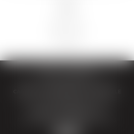
TEILLOT & ASSOCIÉS
21 boulevard Berthelot, 63400 CHAMALIERES
Tél :
04 73 29 30 46
CABINET SECONDAIRE LA BOURBOULE
14 Avenue Agis Ledru, 63150 LA BOURBOULE
Tél :
04 73 29 30 46
CABINET SECONDAIRE YDES
Parc d'activité SUMENE-ARTENSE, 15210 YDES
Tél :
04 73 29 30 46