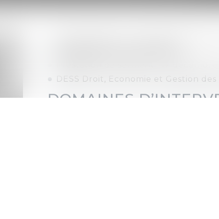
Avocat associée - Avocat au Barr
Spécialiste en Droit Public
Prestation de serment : 17 décembr
DESS Droit, Economie et Gestion des 
DOMAINES D’INTERV
Droit des contrats administ
contrats soumis au Code 
publics
montages contractuels d’externalisat
public
contentieux des marchés publics (réf
contractuels…)