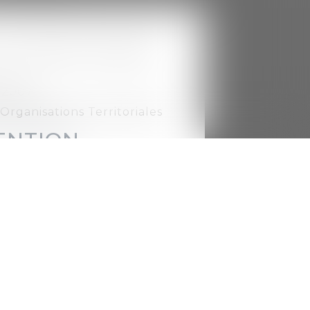
eau de CLERMONT-FERRAND
e 2007
Organisations Territoriales
ENTION
ratifs et des
des marchés
ion de gestion de service
érés précontractuels,