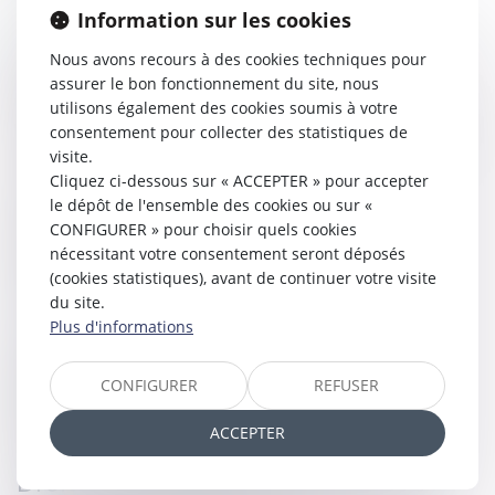
Conseils et assistance
Information sur les cookies
Droit des assurances
Nous avons recours à des cookies techniques pour
assurer le bon fonctionnement du site, nous
Assistance et conseil dans le cadre de
utilisons également des cookies soumis à votre
procédure « dommages-ouvrage » (vérification
consentement pour collecter des statistiques de
des délais, assistance aux mesures d’expertise,
visite.
assistance à la négociation, suivi du
Cliquez ci-dessous sur « ACCEPTER » pour accepter
contentieux)
le dépôt de l'ensemble des cookies ou sur «
Gestion des contentieux de l’assurance de
CONFIGURER » pour choisir quels cookies
dommages et de responsabilité
nécessitant votre consentement seront déposés
Assistance et conseil dans le cadre de
(cookies statistiques), avant de continuer votre visite
négociations transactionnelles
du site.
Plus d'informations
Droit de la responsabilité civile
Droit des contrats
CONFIGURER
REFUSER
Droits des accidents de la circulation
ACCEPTER
Réparation du dommage corporel
Droit de la famille, des personnes