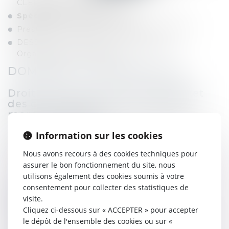
CLERMONT-FERRAND
Spécialiste en Droit Public
Prestation de serment : 17 décembre 2007
DESS Droit, Economie et Gestion des
Organisations Territoriales
DOMAINES D’INTERVENTION
Droit des contrats administratifs et
des contrats soumis au Code des
marchés publics
montages contractuels d’externalisation de
Information sur les cookies
gestion de service public
Nous avons recours à des cookies techniques pour
contentieux des marchés publics (référés
assurer le bon fonctionnement du site, nous
précontractuels, contractuels…)
utilisons également des cookies soumis à votre
consentement pour collecter des statistiques de
Conseil et contentieux de la
fonction publique
visite.
Cliquez ci-dessous sur « ACCEPTER » pour accepter
procédures disciplinaires (assistance conseil de
le dépôt de l'ensemble des cookies ou sur «
discipline,…)