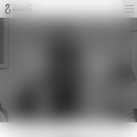
ANNE
MARION
Avocate Associée