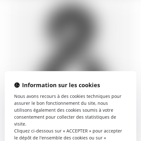
Information sur les cookies
Nous avons recours à des cookies techniques pour
assurer le bon fonctionnement du site, nous
utilisons également des cookies soumis à votre
consentement pour collecter des statistiques de
visite.
Désormais la fixation des honoraires se fait
Cliquez ci-dessous sur « ACCEPTER » pour accepter
consensuellement. Il est établi entre l'avocat et
le dépôt de l'ensemble des cookies ou sur «
son client une convention d'honoraires.