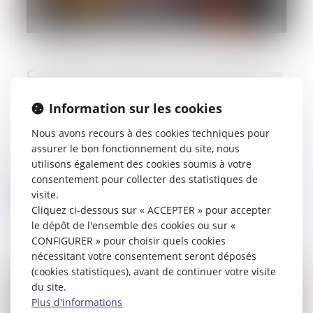
Construction irrégulière : un permis tacite
peut faire obstacle à la remise en état
Information sur les cookies
13/07/2026
La remise en état d'une construction
Nous avons recours à des cookies techniques pour
édifiée sans permis de construire ne peut
assurer le bon fonctionnement du site, nous
être ordonnée lorsque le propriétaire
utilisons également des cookies soumis à votre
bénéficie, postérieurement aux travaux,...
consentement pour collecter des statistiques de
visite.
Lire la suite
Cliquez ci-dessous sur « ACCEPTER » pour accepter
le dépôt de l'ensemble des cookies ou sur «
CONFIGURER » pour choisir quels cookies
nécessitant votre consentement seront déposés
(cookies statistiques), avant de continuer votre visite
du site.
Plus d'informations