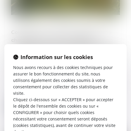
Collectivités : le coût de réfection de la
chaussée à la suite d’un chantier
d’enfouissement de canalisations de gaz
naturel peut être réclamé au gestionnaire
Information sur les cookies
du réseau
Nous avons recours à des cookies techniques pour
15/06/2026
assurer le bon fonctionnement du site, nous
Une réponse ministérielle fait le point sur
utilisons également des cookies soumis à votre
les dispositions permettant une remise
consentement pour collecter des statistiques de
en état des voies communales aux frais
visite.
de l’intervenant lorsque celui-ci n...
Cliquez ci-dessous sur « ACCEPTER » pour accepter
le dépôt de l'ensemble des cookies ou sur «
Lire la suite
CONFIGURER » pour choisir quels cookies
nécessitant votre consentement seront déposés
(cookies statistiques), avant de continuer votre visite