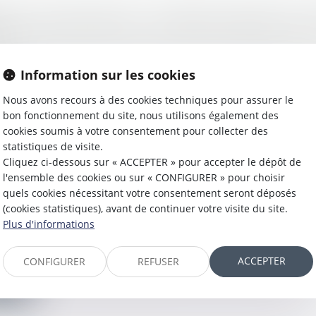
e et environnement : certificat de projet sur le
024
iliter et sécuriser les projets de reconversion de f
i 2024 instaure, jusqu’au 31 mai 2027, l'expérimenta
Information sur les cookies
suite
Nous avons recours à des cookies techniques pour assurer le
bon fonctionnement du site, nous utilisons également des
cookies soumis à votre consentement pour collecter des
statistiques de visite.
Cliquez ci-dessous sur « ACCEPTER » pour accepter le dépôt de
l'ensemble des cookies ou sur « CONFIGURER » pour choisir
 un projet de loi relatif au développement de l’
quels cookies nécessitant votre consentement seront déposés
les
(cookies statistiques), avant de continuer votre visite du site.
Plus d'informations
024
rnement a décidé de rendre public l'avis rendu par
e loi relatif au développement de l’offre de logeme
ACCEPTER
CONFIGURER
REFUSER
suite