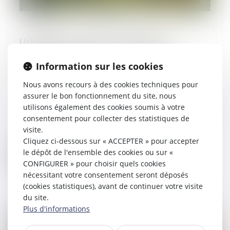
Urbanisme : la Cour de cassation
confirme la rigueur du régime des
Information sur les cookies
astreintes pénales
07/07/2025
Nous avons recours à des cookies techniques pour
Lorsqu’une astreinte est prononcée par
assurer le bon fonctionnement du site, nous
le juge répressif pour assurer l’exécution
utilisons également des cookies soumis à votre
d’une mesure de remise en état en
consentement pour collecter des statistiques de
matière d’urbanisme, son recouvrement
visite.
par...
Cliquez ci-dessous sur « ACCEPTER » pour accepter
le dépôt de l'ensemble des cookies ou sur «
Lire la suite
CONFIGURER » pour choisir quels cookies
nécessitant votre consentement seront déposés
(cookies statistiques), avant de continuer votre visite
du site.
Plus d'informations