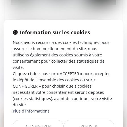
L’article L.773-11, II du Code de justice
administrative est-il conforme à la
Information sur les cookies
constitution ?
Nous avons recours à des cookies techniques pour
21/08/2025
assurer le bon fonctionnement du site, nous
L’article L.773-11, II du Code de justice
utilisons également des cookies soumis à votre
administrative permettait à
consentement pour collecter des statistiques de
l’administration, lorsqu’elle prenait des
visite.
décisions administratives sensibles en
Cliquez ci-dessous sur « ACCEPTER » pour accepter
lien a...
le dépôt de l'ensemble des cookies ou sur «
CONFIGURER » pour choisir quels cookies
Lire la suite
nécessitant votre consentement seront déposés
(cookies statistiques), avant de continuer votre visite
du site.
Plus d'informations
CONFIGURER
REFUSER